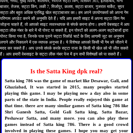
दिवस, नर्मदा, मुंबई दिवस, शालीमार, स्वराज सट्टा किंग, दिसावर 365, इलाहाबाद, मीना
बाजार, तेजस, सट्टा किंग, लकी 7, मिर्जापुर, कलश, सट्टा बाजार, गुजरात मार्केट, सुपर
सट्टा और बहुत अधिक प्रसिद्ध खेल सट्टाबाजार का। हम अपने उपयोगकर्ता को अपना गेम
परिणाम अपडेट करने की अनुमति देते हैं। यदि आप हमारी साइट में अपना सट्टा किंग गेम
जोड़ना चाहते हैं, तो आपको साइट व्यवस्थापक से संपर्क करना होगा। हमारी वेबसाइट में आप
सट्टा लीक नंबर के बारे में भी पोस्ट पा सकते हैं, इन पोस्टों को अलग-अलग सट्टेबाजों द्वारा
पोस्ट किया गया है, जिनके पास पुराने सट्टा रिकॉर्ड चार्ट के लिए आगामी जूट का अनुमान
लगाने और निकालने में एक व्यापक अनुभव है। ये विशेषज्ञ आपको किसी भी गेम को जीतने में
मदद कर सकते हैं। आप उनसे संपर्क करके सट्टा राजा के किसी भी खेल को भी जीत सकते
हैं। आप हमारी वेबसाइट के सट्टा लीक नंबर पेज में इन सभी विशेषज्ञों को पा सकते हैं।
Is the Satta King dpk real?
Satta king 786 was the game of market like Desawar, Gali, and
Ghaziabad, It was started in 2015, many peoples started
playing this game. I may be playing now a day also in some
parts of the state in India. People really enjoyed this game at
that time. there are many similar games of Satta king 786 like
Shri Ganesh Satta, Gold Gali Satta king, Satta Bazar,
Peshawar Satta, and many more. you can also play these
games instead of Satta king 786. There is a good crowd
involved in playing these games. I hope you may get your