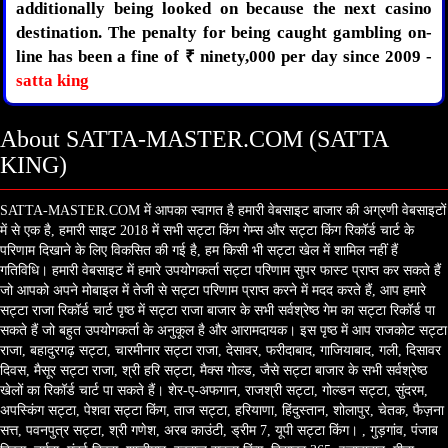
additionally being looked on because the next casino
destination. The penalty for being caught gambling on-
line has been a fine of ₹ ninety,000 per day since 2009 -
satta king
About SATTA-MASTER.COM (SATTA
KING)
SATTA-MASTER.COM में आपका स्वागत है हमारी वेबसाइट बाजार की अग्रणी वेबसाइटों
में से एक है, हमारी साइट 2018 में सभी सट्टा किंग गेम्स और सट्टा किंग रिकॉर्ड चार्ट के
परिणाम दिखाने के लिए विकसित की गई है, हम किसी भी सट्टा खेल में शामिल नहीं हैं
गतिविधि। हमारी वेबसाइट में हमारे उपयोगकर्ता सट्टा परिणाम सुपर फास्ट प्राप्त कर सकते हैं
जो आपको अपने मोबाइल में तेजी से सट्टा परिणाम प्राप्त करने में मदद करते हैं, आप हमारे
सट्टा राजा रिकॉर्ड चार्ट पृष्ठ में सट्टा राजा बाजार के सभी सर्वश्रेष्ठ गेम का सट्टा रिकॉर्ड पा
सकते हैं जो बहुत उपयोगकर्ता के अनुकूल है और आरामदायक। इस पृष्ठ में आप राजकोट सट्टा
राजा, बहादुरगढ़ सट्टा, चारमीनार सट्टा राजा, देसावर, फरीदाबाद, गाजियाबाद, गली, दिसावर
दिवस, मैसूर सट्टा राजा, श्री हरि सट्टा, मैक्स गोल्ड, जैसे सट्टा बाजार के सभी सर्वश्रेष्ठ
खेलों का रिकॉर्ड चार्ट पा सकते हैं। शेर-ए-अफगान, राजश्री सट्टा, गोल्डन सट्टा, सुंदरम,
अपस्किंग सट्टा, पेशवा सट्टा किंग, ताज सट्टा, हरियाणा, हिंदुस्तान, शोलापुर, चेतक, फैज़ना
सत्त, पवनपुत्र सट्टा, श्री गणेश, अरब काउंटी, ड्रीम 7, यूपी सट्टा किंग। , गुड़गांव, पंजाब