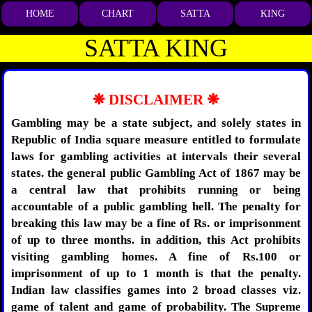
HOME
CHART
SATTA
KING
SATTA KING
❋ DISCLAIMER ❋
Gambling may be a state subject, and solely states in
Republic of India square measure entitled to formulate
laws for gambling activities at intervals their several
states. the general public Gambling Act of 1867 may be
a central law that prohibits running or being
accountable of a public gambling hell. The penalty for
breaking this law may be a fine of Rs. or imprisonment
of up to three months. in addition, this Act prohibits
visiting gambling homes. A fine of Rs.100 or
imprisonment of up to 1 month is that the penalty.
Indian law classifies games into 2 broad classes viz.
game of talent and game of probability. The Supreme