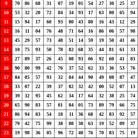
9
70
86
68
31
07
19
01
54
27
30
25
37
10
53
32
20
72
84
34
93
17
63
80
65
94
11
15
94
17
60
93
80
43
80
16
43
12
29
12
16
11
04
76
48
71
64
16
86
06
57
98
13
45
29
57
73
48
51
14
59
19
50
41
46
14
10
75
93
50
78
82
68
35
44
81
61
33
15
27
89
37
26
45
08
93
06
92
60
41
83
16
90
80
99
42
76
37
52
62
33
36
53
76
17
84
05
57
93
32
84
44
90
49
08
87
47
18
33
07
22
39
37
82
32
42
00
52
07
13
19
39
32
95
45
62
34
17
64
32
38
25
74
20
65
90
83
57
01
84
01
73
89
79
66
75
21
86
94
83
54
18
11
36
68
42
83
92
57
22
79
42
75
99
38
08
30
63
19
52
09
37
23
19
98
36
05
96
72
40
76
70
83
75
19