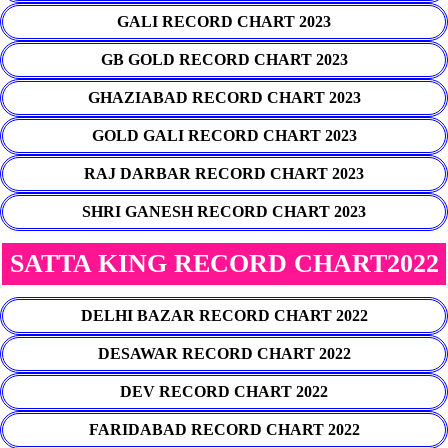
GALI RECORD CHART 2023
GB GOLD RECORD CHART 2023
GHAZIABAD RECORD CHART 2023
GOLD GALI RECORD CHART 2023
RAJ DARBAR RECORD CHART 2023
SHRI GANESH RECORD CHART 2023
SATTA KING RECORD CHART2022
DELHI BAZAR RECORD CHART 2022
DESAWAR RECORD CHART 2022
DEV RECORD CHART 2022
FARIDABAD RECORD CHART 2022