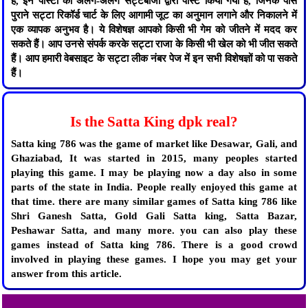
हैं, इन पोस्टों को अलग-अलग सट्टेबाजों द्वारा पोस्ट किया गया है, जिनके पास
पुराने सट्टा रिकॉर्ड चार्ट के लिए आगामी जूट का अनुमान लगाने और निकालने में
एक व्यापक अनुभव है। ये विशेषज्ञ आपको किसी भी गेम को जीतने में मदद कर
सकते हैं। आप उनसे संपर्क करके सट्टा राजा के किसी भी खेल को भी जीत सकते
हैं। आप हमारी वेबसाइट के सट्टा लीक नंबर पेज में इन सभी विशेषज्ञों को पा सकते
हैं।
Is the Satta King dpk real?
Satta king 786 was the game of market like Desawar, Gali, and
Ghaziabad, It was started in 2015, many peoples started
playing this game. I may be playing now a day also in some
parts of the state in India. People really enjoyed this game at
that time. there are many similar games of Satta king 786 like
Shri Ganesh Satta, Gold Gali Satta king, Satta Bazar,
Peshawar Satta, and many more. you can also play these
games instead of Satta king 786. There is a good crowd
involved in playing these games. I hope you may get your
answer from this article.