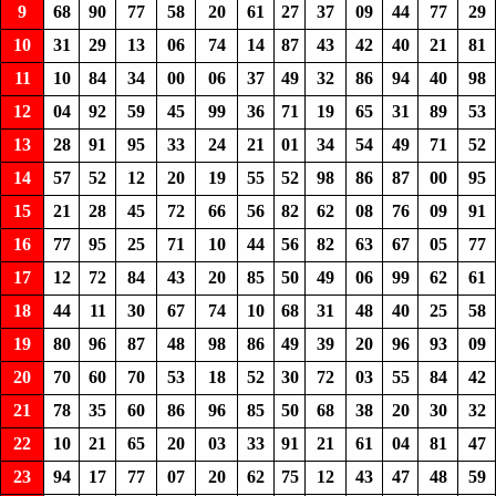
9
68
90
77
58
20
61
27
37
09
44
77
29
10
31
29
13
06
74
14
87
43
42
40
21
81
11
10
84
34
00
06
37
49
32
86
94
40
98
12
04
92
59
45
99
36
71
19
65
31
89
53
13
28
91
95
33
24
21
01
34
54
49
71
52
14
57
52
12
20
19
55
52
98
86
87
00
95
15
21
28
45
72
66
56
82
62
08
76
09
91
16
77
95
25
71
10
44
56
82
63
67
05
77
17
12
72
84
43
20
85
50
49
06
99
62
61
18
44
11
30
67
74
10
68
31
48
40
25
58
19
80
96
87
48
98
86
49
39
20
96
93
09
20
70
60
70
53
18
52
30
72
03
55
84
42
21
78
35
60
86
96
85
50
68
38
20
30
32
22
10
21
65
20
03
33
91
21
61
04
81
47
23
94
17
77
07
20
62
75
12
43
47
48
59