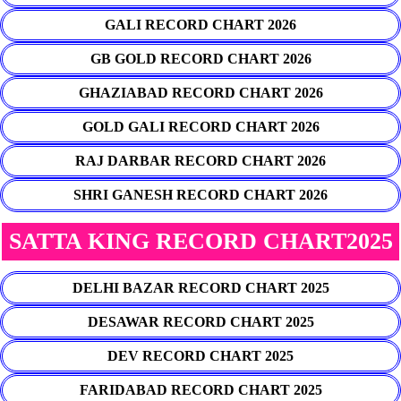
GALI RECORD CHART 2026
GB GOLD RECORD CHART 2026
GHAZIABAD RECORD CHART 2026
GOLD GALI RECORD CHART 2026
RAJ DARBAR RECORD CHART 2026
SHRI GANESH RECORD CHART 2026
SATTA KING RECORD CHART2025
DELHI BAZAR RECORD CHART 2025
DESAWAR RECORD CHART 2025
DEV RECORD CHART 2025
FARIDABAD RECORD CHART 2025