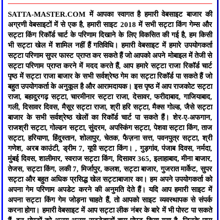
SATTA-MASTER.COM में आपका स्वागत है हमारी वेबसाइट बाजार की
अग्रणी वेबसाइटों में से एक है, हमारी साइट 2018 में सभी सट्टा किंग गेम्स और
सट्टा किंग रिकॉर्ड चार्ट के परिणाम दिखाने के लिए विकसित की गई है, हम किसी
भी सट्टा खेल में शामिल नहीं हैं गतिविधि। हमारी वेबसाइट में हमारे उपयोगकर्ता
सट्टा परिणाम सुपर फास्ट प्राप्त कर सकते हैं जो आपको अपने मोबाइल में तेजी से
सट्टा परिणाम प्राप्त करने में मदद करते हैं, आप हमारे सट्टा राजा रिकॉर्ड चार्ट
पृष्ठ में सट्टा राजा बाजार के सभी सर्वश्रेष्ठ गेम का सट्टा रिकॉर्ड पा सकते हैं जो
बहुत उपयोगकर्ता के अनुकूल है और आरामदायक। इस पृष्ठ में आप राजकोट सट्टा
राजा, बहादुरगढ़ सट्टा, चारमीनार सट्टा राजा, देसावर, फरीदाबाद, गाजियाबाद,
गली, दिसावर दिवस, मैसूर सट्टा राजा, श्री हरि सट्टा, मैक्स गोल्ड, जैसे सट्टा
बाजार के सभी सर्वश्रेष्ठ खेलों का रिकॉर्ड चार्ट पा सकते हैं। शेर-ए-अफगान,
राजश्री सट्टा, गोल्डन सट्टा, सुंदरम, अपस्किंग सट्टा, पेशवा सट्टा किंग, ताज
सट्टा, हरियाणा, हिंदुस्तान, शोलापुर, चेतक, फैज़ना सत्त, पवनपुत्र सट्टा, श्री
गणेश, अरब काउंटी, ड्रीम 7, यूपी सट्टा किंग। , गुड़गांव, पंजाब दिवस, नर्मदा,
मुंबई दिवस, शालीमार, स्वराज सट्टा किंग, दिसावर 365, इलाहाबाद, मीना बाजार,
तेजस, सट्टा किंग, लकी 7, मिर्जापुर, कलश, सट्टा बाजार, गुजरात मार्केट, सुपर
सट्टा और बहुत अधिक प्रसिद्ध खेल सट्टाबाजार का। हम अपने उपयोगकर्ता को
अपना गेम परिणाम अपडेट करने की अनुमति देते हैं। यदि आप हमारी साइट में
अपना सट्टा किंग गेम जोड़ना चाहते हैं, तो आपको साइट व्यवस्थापक से संपर्क
करना होगा। हमारी वेबसाइट में आप सट्टा लीक नंबर के बारे में भी पोस्ट पा सकते