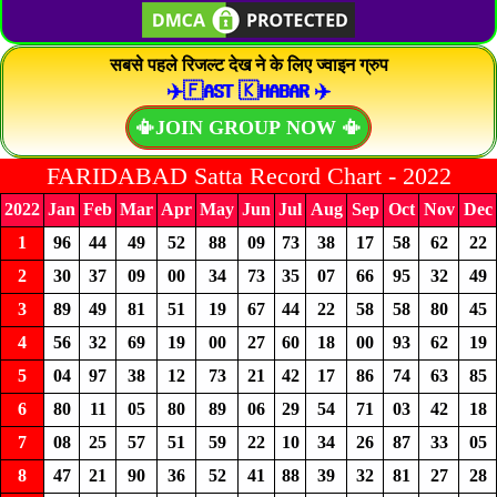
सबसे पहले रिजल्ट देख ने के लिए ज्वाइन ग्रुप
✈️🇫𝐀𝐒𝐓 🇰𝐇𝐀𝐁𝐀𝐑 ✈️
📳JOIN GROUP NOW 📳
FARIDABAD Satta Record Chart - 2022
2022
Jan
Feb
Mar
Apr
May
Jun
Jul
Aug
Sep
Oct
Nov
Dec
1
96
44
49
52
88
09
73
38
17
58
62
22
2
30
37
09
00
34
73
35
07
66
95
32
49
3
89
49
81
51
19
67
44
22
58
58
80
45
4
56
32
69
19
00
27
60
18
00
93
62
19
5
04
97
38
12
73
21
42
17
86
74
63
85
6
80
11
05
80
89
06
29
54
71
03
42
18
7
08
25
57
51
59
22
10
34
26
87
33
05
8
47
21
90
36
52
41
88
39
32
81
27
28