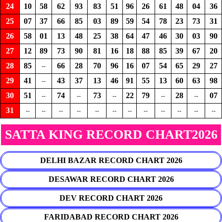
24
10
58
62
93
83
51
96
26
61
48
04
36
25
07
37
66
85
03
89
59
54
78
23
73
31
26
58
01
13
48
25
38
64
47
46
30
03
90
27
12
89
73
90
81
16
18
88
85
39
67
20
28
85
66
28
70
96
16
07
54
65
29
27
--
29
41
43
37
13
46
91
55
13
60
63
98
--
30
51
74
73
22
79
28
07
--
--
--
--
--
31
--
--
--
--
--
--
--
--
--
--
--
--
SATTA KING RECORD CHART2026
DELHI BAZAR RECORD CHART 2026
DESAWAR RECORD CHART 2026
DEV RECORD CHART 2026
FARIDABAD RECORD CHART 2026