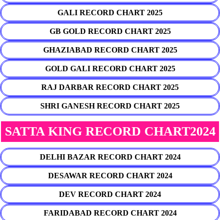
GALI RECORD CHART 2025
GB GOLD RECORD CHART 2025
GHAZIABAD RECORD CHART 2025
GOLD GALI RECORD CHART 2025
RAJ DARBAR RECORD CHART 2025
SHRI GANESH RECORD CHART 2025
SATTA KING RECORD CHART2024
DELHI BAZAR RECORD CHART 2024
DESAWAR RECORD CHART 2024
DEV RECORD CHART 2024
FARIDABAD RECORD CHART 2024