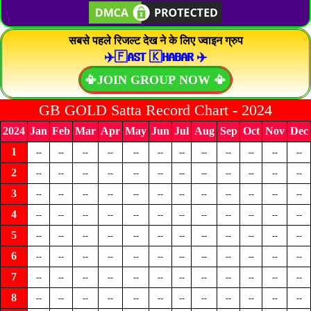
सबसे पहले रिजल्ट देख ने के लिए ज्वाइन ग्रुप
✈️🇫𝐀𝐒𝐓 🇰𝐇𝐀𝐁𝐀𝐑 ✈️
📳JOIN GROUP NOW 📳
GB GOLD Satta Record Chart - 2024
2024
Jan
Feb
Mar
Apr
May
Jun
Jul
Aug
Sep
Oct
Nov
Dec
1
--
--
--
--
--
--
--
--
--
--
--
--
2
--
--
--
--
--
--
--
--
--
--
--
--
3
--
--
--
--
--
--
--
--
--
--
--
--
4
--
--
--
--
--
--
--
--
--
--
--
--
5
--
--
--
--
--
--
--
--
--
--
--
--
6
--
--
--
--
--
--
--
--
--
--
--
--
7
--
--
--
--
--
--
--
--
--
--
--
--
8
--
--
--
--
--
--
--
--
--
--
--
--