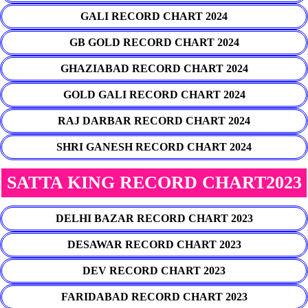
GALI RECORD CHART 2024
GB GOLD RECORD CHART 2024
GHAZIABAD RECORD CHART 2024
GOLD GALI RECORD CHART 2024
RAJ DARBAR RECORD CHART 2024
SHRI GANESH RECORD CHART 2024
SATTA KING RECORD CHART2023
DELHI BAZAR RECORD CHART 2023
DESAWAR RECORD CHART 2023
DEV RECORD CHART 2023
FARIDABAD RECORD CHART 2023