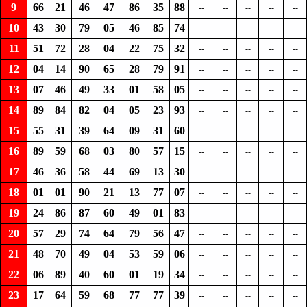
9
66
21
46
47
86
35
88
--
--
--
--
--
10
43
30
79
05
46
85
74
--
--
--
--
--
11
51
72
28
04
22
75
32
--
--
--
--
--
12
04
14
90
65
28
79
91
--
--
--
--
--
13
07
46
49
33
01
58
05
--
--
--
--
--
14
89
84
82
04
05
23
93
--
--
--
--
--
15
55
31
39
64
09
31
60
--
--
--
--
--
16
89
59
68
03
80
57
15
--
--
--
--
--
17
46
36
58
44
69
13
30
--
--
--
--
--
18
01
01
90
21
13
77
07
--
--
--
--
--
19
24
86
87
60
49
01
83
--
--
--
--
--
20
57
29
74
64
79
56
47
--
--
--
--
--
21
48
70
49
04
53
59
06
--
--
--
--
--
22
06
89
40
60
01
19
34
--
--
--
--
--
23
17
64
59
68
77
77
39
--
--
--
--
--