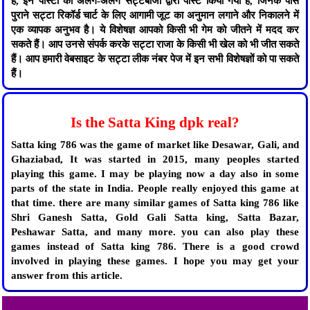
हैं, इन पोस्टों को अलग-अलग सट्टेबाजों द्वारा पोस्ट किया गया है, जिनके पास
पुराने सट्टा रिकॉर्ड चार्ट के लिए आगामी जूट का अनुमान लगाने और निकालने में
एक व्यापक अनुभव है। ये विशेषज्ञ आपको किसी भी गेम को जीतने में मदद कर
सकते हैं। आप उनसे संपर्क करके सट्टा राजा के किसी भी खेल को भी जीत सकते
हैं। आप हमारी वेबसाइट के सट्टा लीक नंबर पेज में इन सभी विशेषज्ञों को पा सकते
हैं।
Is the Satta King dpk real?
Satta king 786 was the game of market like Desawar, Gali, and
Ghaziabad, It was started in 2015, many peoples started
playing this game. I may be playing now a day also in some
parts of the state in India. People really enjoyed this game at
that time. there are many similar games of Satta king 786 like
Shri Ganesh Satta, Gold Gali Satta king, Satta Bazar,
Peshawar Satta, and many more. you can also play these
games instead of Satta king 786. There is a good crowd
involved in playing these games. I hope you may get your
answer from this article.