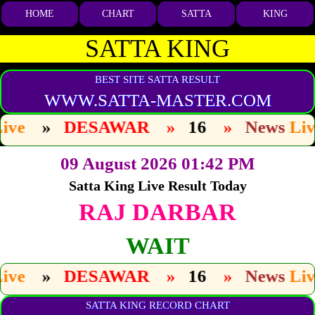
HOME
CHART
SATTA
KING
SATTA KING
BEST SITE SATTA RESULT
WWW.SATTA-MASTER.COM
»
DESAWAR
»
16
»
News
Live
09 August 2026 01:42 PM
Satta King Live Result Today
RAJ DARBAR
WAIT
»
DESAWAR
»
16
»
News
Live
SATTA KING RECORD CHART